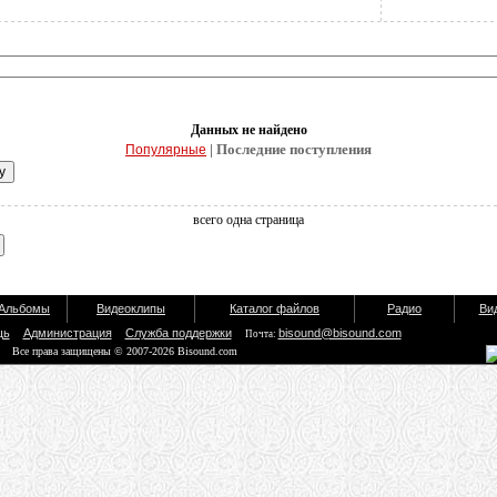
Данных не найдено
| Последние поступления
Популярные
всего одна страница
Альбомы
Видеоклипы
Каталог файлов
Радио
Ви
щь
Администрация
Служба поддержки
bisound@bisound.com
Почта:
Все права защищены © 2007-2026 Bisound.com