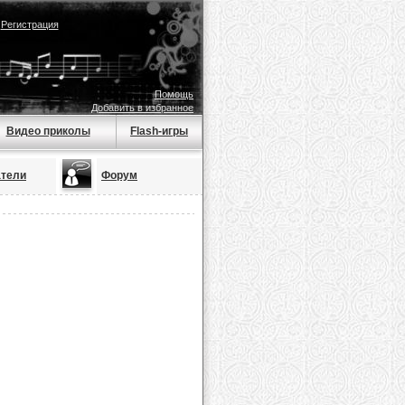
|
Регистрация
Помощь
Добавить в избранное
Видео приколы
Flash-игры
атели
Форум