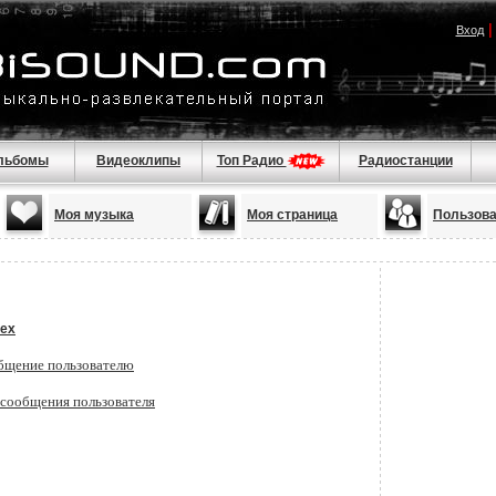
Вход
льбомы
Видеоклипы
Топ Радио
Радиостанции
Моя музыка
Моя страница
Пользов
lex
бщение пользователю
 сообщения пользователя