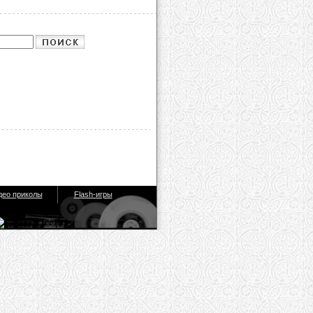
део приколы
Flash-игры