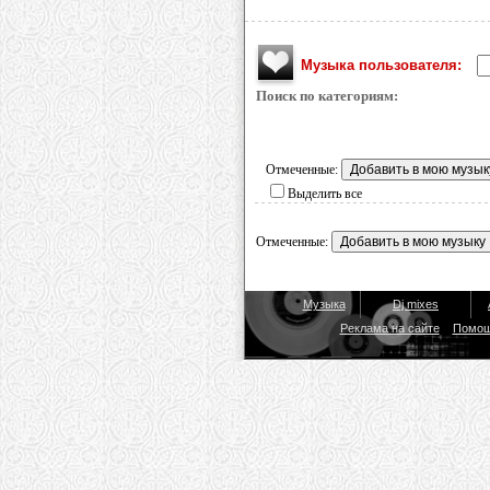
Музыка пользователя:
Поиск по категориям:
Отмеченные:
Выделить все
Отмеченные:
Музыка
Dj mixes
Реклама на сайте
Помо