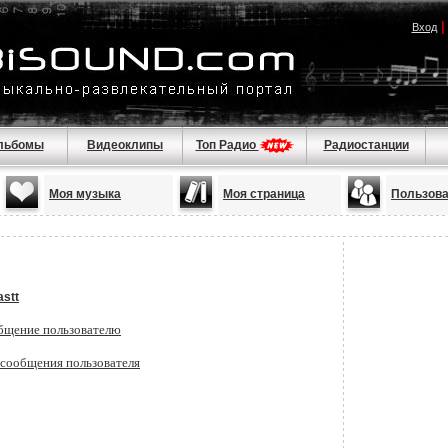
Вход
льбомы
Видеоклипы
Топ Радио
Радиостанции
Моя музыка
Моя страница
Пользов
stt
бщение пользователю
 сообщения пользователя