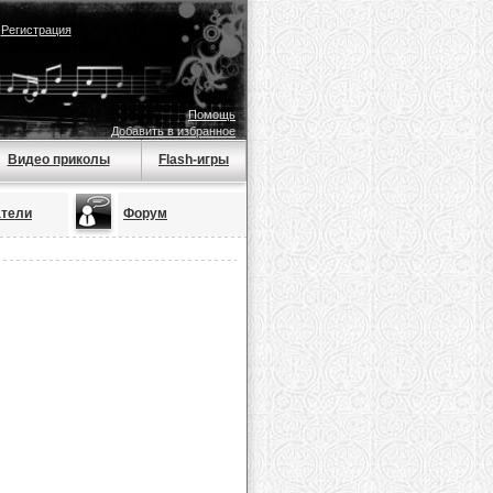
|
Регистрация
Помощь
Добавить в избранное
Видео приколы
Flash-игры
атели
Форум