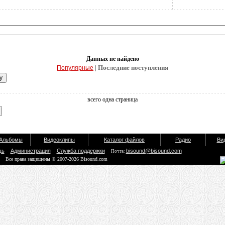
Данных не найдено
| Последние поступления
Популярные
всего одна страница
Альбомы
Видеоклипы
Каталог файлов
Радио
Ви
щь
Администрация
Служба поддержки
bisound@bisound.com
Почта:
Все права защищены © 2007-2026 Bisound.com