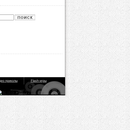
део приколы
Flash-игры