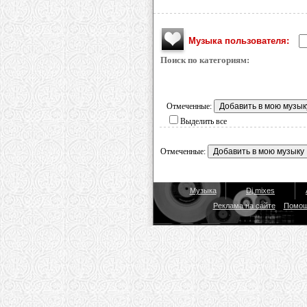
Музыка пользователя:
Поиск по категориям:
Отмеченные:
Выделить все
Отмеченные:
Музыка
Dj mixes
Реклама на сайте
Помо