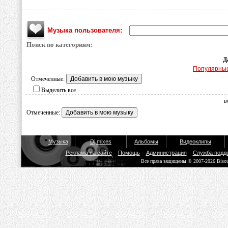
Музыка пользователя:
Поиск по категориям:
Д
Популярны
Отмеченные:
Выделить все
в
Отмеченные:
Музыка
Dj mixes
Альбомы
Видеоклипы
Реклама на сайте
Помощь
Администрация
Служба подд
Все права защищены © 2007-2026 Biso