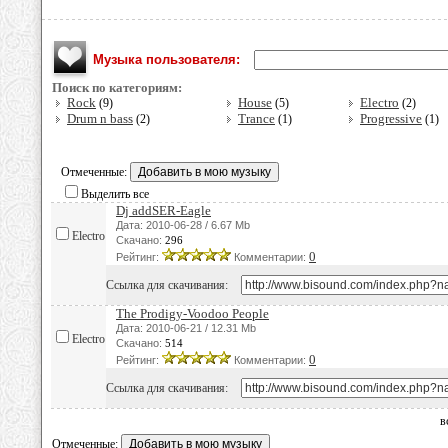
Музыка пользователя:
Поиск по категориям:
Rock
House
Electro
(9)
(5)
(2)
Drum n bass
Trance
Progressive
(2)
(1)
(1)
Отмеченные:
Выделить все
Dj addSER-Eagle
Дата: 2010-06-28 / 6.67 Mb
Electro
Скачано:
296
0
Рейтинг:
Комментарии:
Ссылка для скачивания:
The Prodigy-Voodoo People
Дата: 2010-06-21 / 12.31 Mb
Electro
Скачано:
514
0
Рейтинг:
Комментарии:
Ссылка для скачивания:
в
Отмеченные: