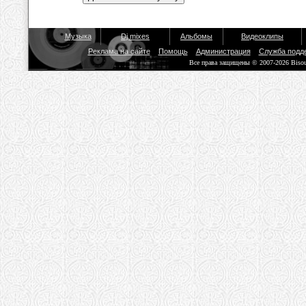
Музыка
Dj mixes
Альбомы
Видеоклипы
Реклама на сайте
Помощь
Администрация
Служба подд
Все права защищены © 2007-2026 Biso