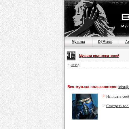
Музыка
Dj Mixes
А
Музыка пользователей
назад
Вся музыка пользователя:
leha@
Написать соо
Смотреть все