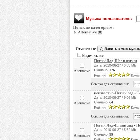
Музыка пользователя:
Поиск по категориям:
Alternative
(8)
Отмеченные:
Выделить все
Пятый Лад-Шаг к жизни
Дата: 2010-06-27 / 6.83 Mb
Скачано:
126
Alternative
Рейтинг:
Комм
Ссылка для скачивания:
неизвестно-Пятый лад - 
Дата: 2010-06-27 / 9.06 Mb
Скачано:
64
Alternative
Рейтинг:
Комм
Ссылка для скачивания:
Пятый Лад-Пятый лад - П
Дата: 2010-06-27 / 5.62 Mb
Скачано:
99
Alternative
Рейтинг:
Комм