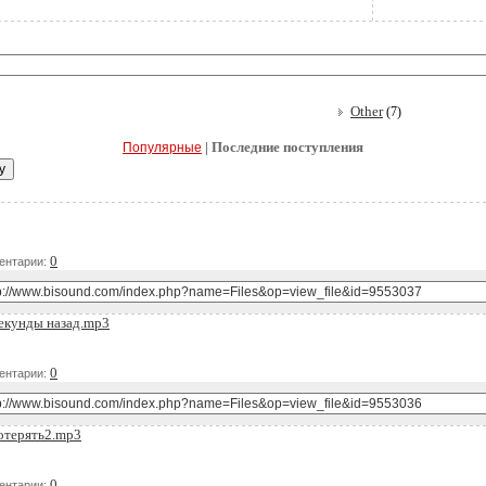
Other
(7)
| Последние поступления
Популярные
Д
0
ентарии:
Секунды назад.mp3
Д
0
ентарии:
отерять2.mp3
Д
0
ентарии: