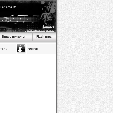
|
Регистрация
Помощь
Добавить в избранное
Видео приколы
Flash-игры
атели
Форум