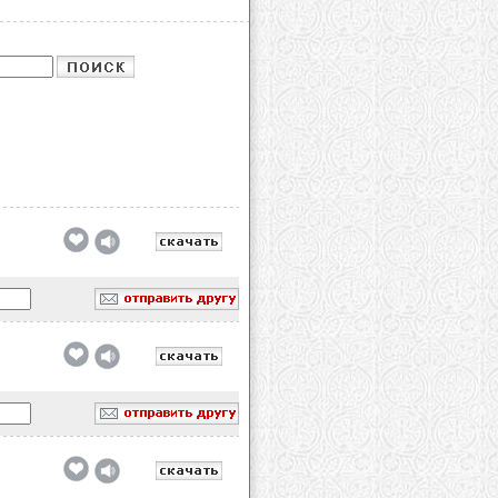
обавлено
обавлено
обавлено