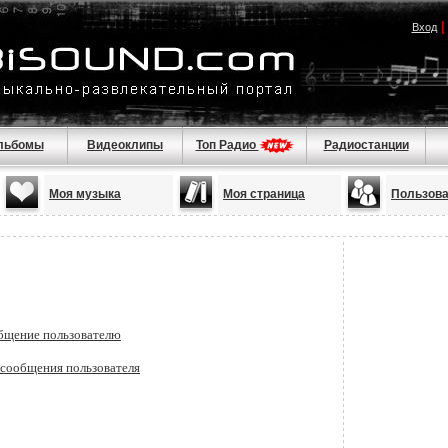
Вход
льбомы
Видеоклипы
Топ Радио
Радиостанции
Моя музыка
Моя страница
Пользов
бщение пользователю
 сообщения пользователя