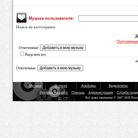
Музыка пользователя:
Поиск по категориям:
Д
Популярны
Отмеченные:
Выделить все
в
Отмеченные:
Музыка
Dj mixes
Альбомы
Видеоклипы
Реклама на сайте
Помощь
Администрация
Служба подд
Все права защищены © 2007-2026 Biso