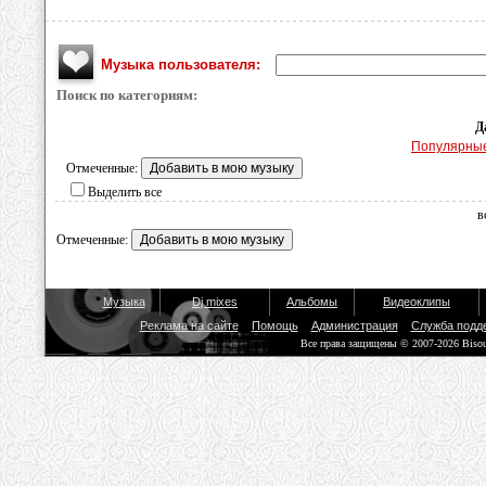
Музыка пользователя:
Поиск по категориям:
Д
Популярны
Отмеченные:
Выделить все
в
Отмеченные:
Музыка
Dj mixes
Альбомы
Видеоклипы
Реклама на сайте
Помощь
Администрация
Служба подд
Все права защищены © 2007-2026 Biso