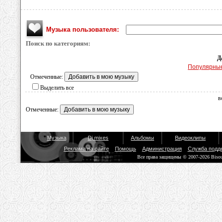
Музыка пользователя:
Поиск по категориям:
Д
Популярны
Отмеченные:
Выделить все
в
Отмеченные:
Музыка
Dj mixes
Альбомы
Видеоклипы
Реклама на сайте
Помощь
Администрация
Служба подд
Все права защищены © 2007-2026 Biso