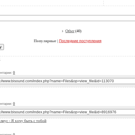
Other
(40)
Популярные |
Последние поступления
и
Д
0
нтарии:
Д
0
нтарии:
иус - Я хочу быть с тобой
Д
0
нтарии: