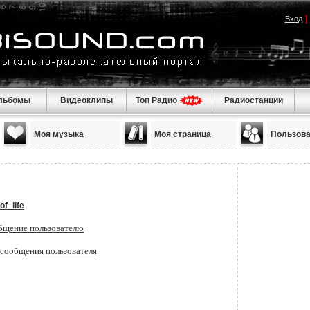
Вход
льбомы
Видеоклипы
Топ Радио
Радиостанции
Моя музыка
Моя страница
Пользов
of_life
бщение пользователю
 сообщения пользователя