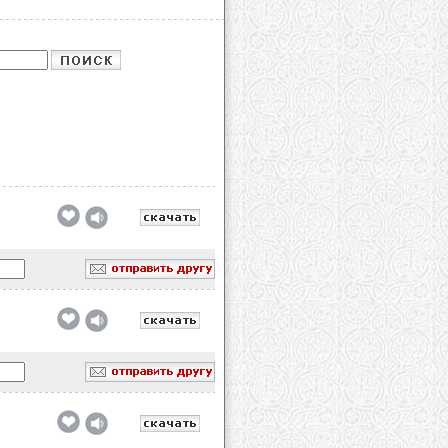
обавлено
обавлено
обавлено