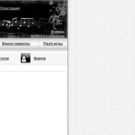
|
Регистрация
Помощь
Добавить в избранное
Видео приколы
Flash-игры
атели
Форум