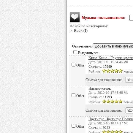
Музыка пользователя:
Поиск по категориям:
Rock
(1)
Отмеченные:
Выделить все
Кино-Кино - Группа кров
Дата: 2010-10-11 / 4.46 Mb
Other
Скачано:
17680
Рейтинг:
Комме
Ссылка для скачивания:
Нагано-качок
Дата: 2010-10-17 / 5.68 Mb
Other
Скачано:
11793
Рейтинг:
Комме
Ссылка для скачивания:
Наутилус-Наутилус Помпил
Дата: 2010-10-10 / 4.17 Mb
Other
Скачано:
9222
Рейтинг:
Комме