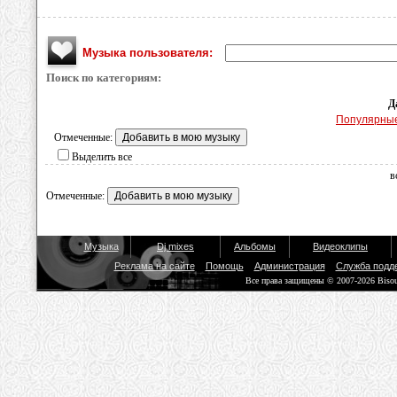
Музыка пользователя:
Поиск по категориям:
Д
Популярны
Отмеченные:
Выделить все
в
Отмеченные:
Музыка
Dj mixes
Альбомы
Видеоклипы
Реклама на сайте
Помощь
Администрация
Служба подд
Все права защищены © 2007-2026 Biso