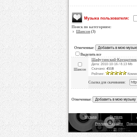
Музыка пользователя:
Поиск по категориям:
Шансон
(3)
Отмеченные:
Выделить все
Шафутинский-Крещатник
Дата: 2010-10-16 / 8.13 Mb
Скачано:
4518
Шансон
Рейтинг:
Комме
Ссылка для скачивания:
Отмеченные:
Музыка
Dj mixes
Реклама на сайте
Помо