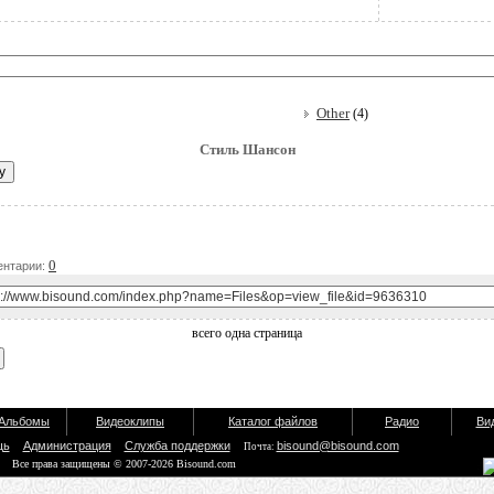
Other
(4)
Стиль Шансон
Д
0
нтарии:
всего одна страница
Альбомы
Видеоклипы
Каталог файлов
Радио
Ви
щь
Администрация
Служба поддержки
bisound@bisound.com
Почта:
Все права защищены © 2007-2026 Bisound.com