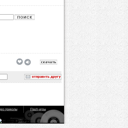
обавлено
део приколы
Flash-игры