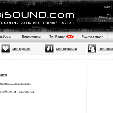
Вход
льбомы
Видеоклипы
Топ Радио
Радиостанции
Моя музыка
Моя страница
Пользов
xtyrj
бщение пользователю
 сообщения пользователя