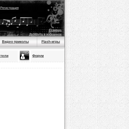
|
Регистрация
Помощь
Добавить в избранное
Видео приколы
Flash-игры
атели
Форум