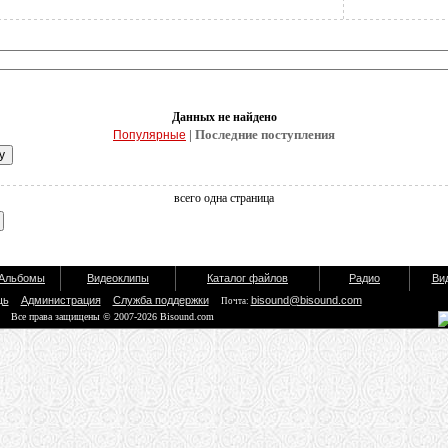
Данных не найдено
| Последние поступления
Популярные
всего одна страница
Альбомы
Видеоклипы
Каталог файлов
Радио
Ви
щь
Администрация
Служба поддержки
bisound@bisound.com
Почта:
Все права защищены © 2007-2026 Bisound.com