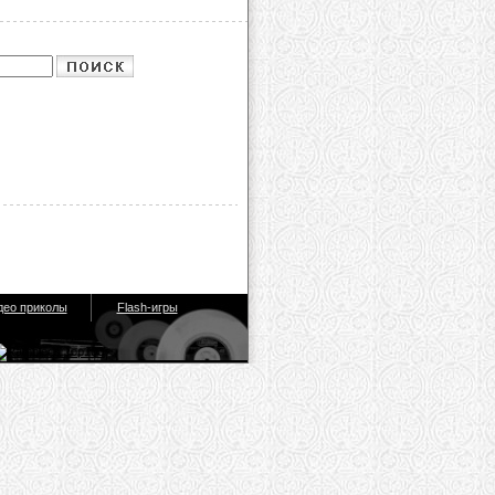
део приколы
Flash-игры