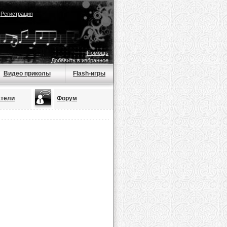
|
Регистрация
Помощь
Добавить в избранное
Видео приколы
Flash-игры
атели
Форум