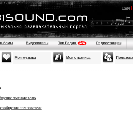
Вход
льбомы
Видеоклипы
Топ Радио
Радиостанции
Моя музыка
Моя страница
Пользов
n
бщение пользователю
 сообщения пользователя