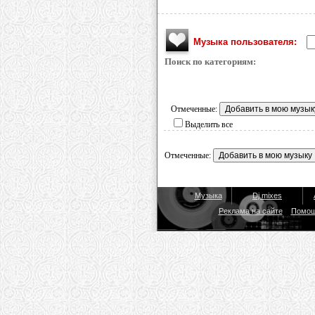
Музыка пользователя:
Поиск по категориям:
Отмеченные:
Выделить все
Отмеченные:
Музыка
Dj mixes
Реклама на сайте
Помо