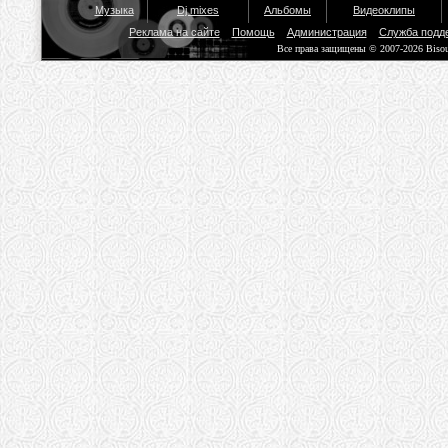
Музыка
Dj mixes
Альбомы
Видеоклипы
Реклама на сайте
Помощь
Администрация
Служба подд
Все права защищены © 2007-2026 Biso