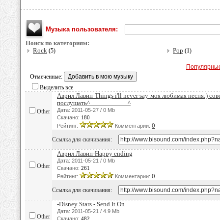
Музыка пользователя:
Поиск по категориям:
Rock
Pop
(5)
(1)
Популярны
Отмеченные:
Выделить все
Аврил Лавин-Things i'll never say-моя любимая песня:) со
послушать^___________^
Дата: 2011-05-27 / 0 Mb
Other
Скачано:
180
0
Рейтинг:
Комментарии:
Ссылка для скачивания:
Аврил Лавин-Happy ending
Дата: 2011-05-21 / 0 Mb
Other
Скачано:
261
0
Рейтинг:
Комментарии:
Ссылка для скачивания:
-Disney Stars - Send It On
Дата: 2011-05-21 / 4.9 Mb
Other
Скачано:
482