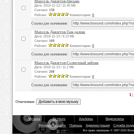
Марсель Давлетов-Письмо
Дата: 2010-11-13 / 11.45 Mb
Скачано:
158
0
Рейтинг:
Комментарии:
Ссылка для скачивания:
Марсель Давлетов-Там далеко
Дата: 2010-11-13 / 9.13 Mb
Скачано:
169
0
Рейтинг:
Комментарии:
Ссылка для скачивания:
Марсель Давлетов-Солнечный зайчик
Дата: 2010-11-13 / 11.2 Mb
Скачано:
268
0
Рейтинг:
Комментарии:
Ссылка для скачивания:
1
|
Отмеченные:
Музыка
Dj mixes
Альбомы
Видеоклипы
Реклама на сайте
Помощь
Администрация
Служба подд
Все права защищены © 2007-2026 Biso