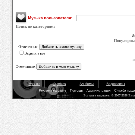
Музыка пользователя:
Поиск по категориям:
Д
Популярные
Отмеченные:
Выделить все
в
Отмеченные:
Музыка
Dj mixes
Альбомы
Видеоклипы
Реклама на сайте
Помощь
Администрация
Служба подд
Все права защищены © 2007-2026 Biso