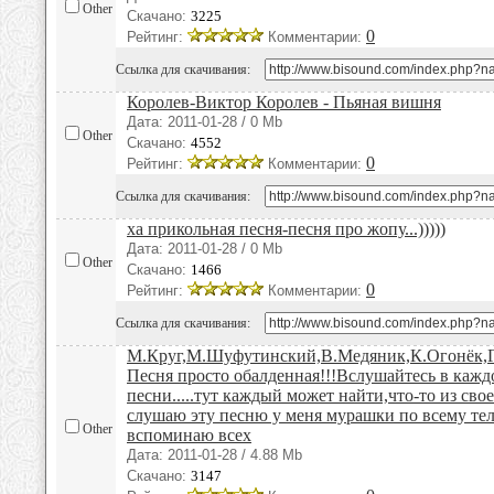
Other
Скачано:
3225
0
Рейтинг:
Комментарии:
Ссылка для скачивания:
Королев-Виктор Королев - Пьяная вишня
Дата: 2011-01-28 / 0 Mb
Other
Скачано:
4552
0
Рейтинг:
Комментарии:
Ссылка для скачивания:
ха прикольная песня-песня про жопу...)))))
Дата: 2011-01-28 / 0 Mb
Other
Скачано:
1466
0
Рейтинг:
Комментарии:
Ссылка для скачивания:
М.Круг,М.Шуфутинский,В.Медяник,К.Огонёк,Г.
Песня просто обалденная!!!Вслушайтесь в кажд
песни.....тут каждый может найти,что-то из сво
слушаю эту песню у меня мурашки по всему те
Other
вспоминаю всех
Дата: 2011-01-28 / 4.88 Mb
Скачано:
3147