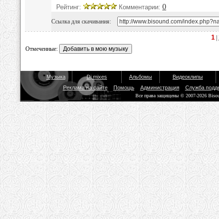
0
Рейтинг:
Комментарии:
Ссылка для скачивания:
1
|
Отмеченные:
Музыка
Dj mixes
Альбомы
Видеоклипы
Реклама на сайте
Помощь
Администрация
Служба подд
Все права защищены © 2007-2026 Biso