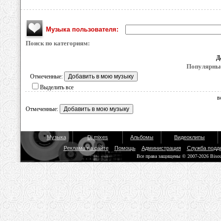
Музыка пользователя:
Поиск по категориям:
Д
Популярные
Отмеченные:
Выделить все
в
Отмеченные:
Музыка
Dj mixes
Альбомы
Видеоклипы
Реклама на сайте
Помощь
Администрация
Служба подд
Все права защищены © 2007-2026 Biso