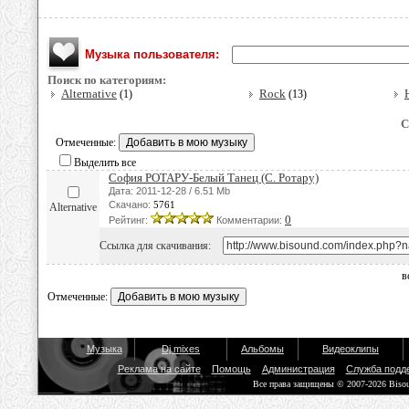
Музыка пользователя:
Поиск по категориям:
Alternative
Rock
(1)
(13)
С
Отмеченные:
Выделить все
София РОТАРУ-Белый Танец (С. Ротару)
Дата: 2011-12-28 / 6.51 Mb
Скачано:
5761
Alternative
0
Рейтинг:
Комментарии:
Ссылка для скачивания:
в
Отмеченные:
Музыка
Dj mixes
Альбомы
Видеоклипы
Реклама на сайте
Помощь
Администрация
Служба подд
Все права защищены © 2007-2026 Biso