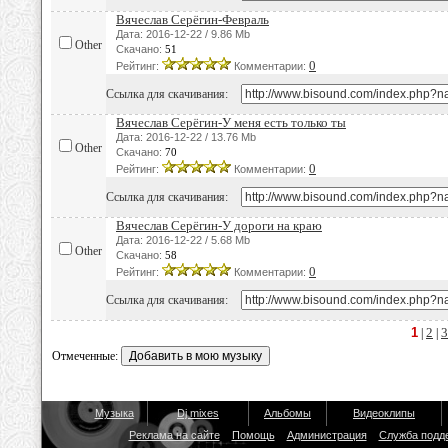
Вячеслав Серёгин-Февраль
Дата: 2016-12-22 / 9.86 Mb
Other
Скачано:
51
0
Рейтинг:
Комментарии:
Ссылка для скачивания:
Вячеслав Серёгин-У меня есть только ты
Дата: 2016-12-22 / 13.76 Mb
Other
Скачано:
70
0
Рейтинг:
Комментарии:
Ссылка для скачивания:
Вячеслав Серёгин-У дороги на краю
Дата: 2016-12-22 / 5.68 Mb
Other
Скачано:
58
0
Рейтинг:
Комментарии:
Ссылка для скачивания:
1
2
3
|
|
Отмеченные:
Музыка
Dj mixes
Альбомы
Видеоклипы
Реклама на сайте
Помощь
Администрация
Служба подд