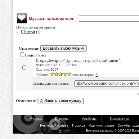
Музыка пользователя:
Поиск по категориям:
Шансон
(1)
Отмеченные:
Выделить все
Игорь Демарин-"Пригласи отца на белый танец".
Дата: 2011-12-11 / 2.87 Mb
Скачано:
9207
6
Рейтинг:
Комментарии:
Ссылка для скачивания:
в
Отмеченные:
Музыка
Dj mixes
Альбомы
Видеоклипы
Реклама на сайте
Помощь
Администрация
Служба подд
Все права защищены © 2007-2026 Biso