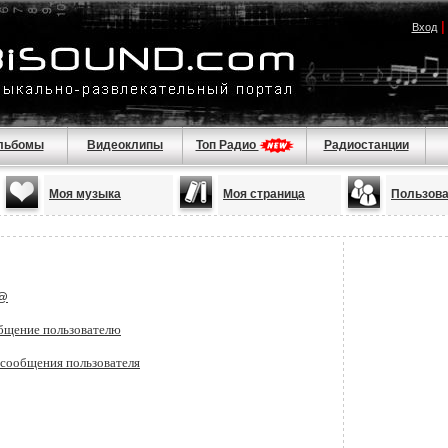
Вход
льбомы
Видеоклипы
Топ Радио
Радиостанции
Моя музыка
Моя страница
Пользов
k@
бщение пользователю
 сообщения пользователя