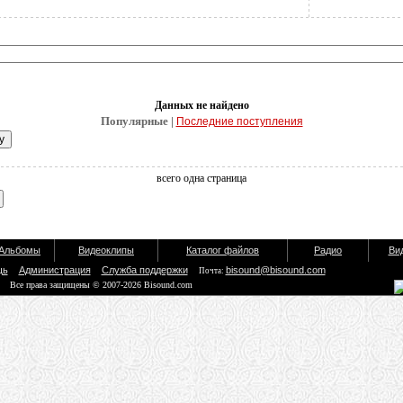
Данных не найдено
Популярные |
Последние поступления
всего одна страница
Альбомы
Видеоклипы
Каталог файлов
Радио
Ви
щь
Администрация
Служба поддержки
bisound@bisound.com
Почта:
Все права защищены © 2007-2026 Bisound.com