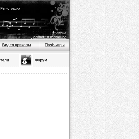
|
Регистрация
Помощь
Добавить в избранное
Видео приколы
Flash-игры
атели
Форум