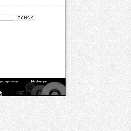
део приколы
Flash-игры