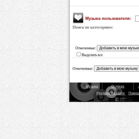
Музыка пользователя:
Поиск по категориям:
Отмеченные:
Выделить все
Отмеченные:
Музыка
Dj mixes
Реклама на сайте
Помо