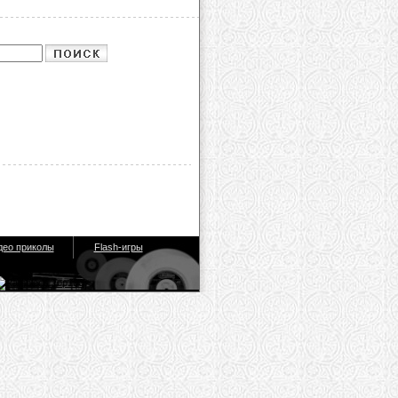
део приколы
Flash-игры