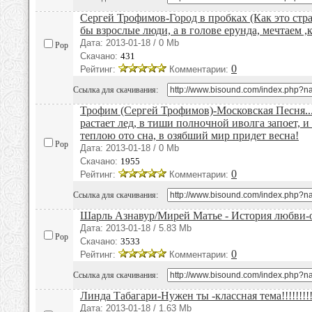
Сергей Трофимов-Город в пробках (Как это стра
бы взрослые люди, а в голове ерунда, мечтаем ,ка
Дата: 2013-01-18 / 0 Mb
Pop
Скачано:
431
0
Рейтинг:
Комментарии:
Ссылка для скачивания:
Трофим (Сергей Трофимов)-Московская Песня....
растает лед, в тиши полночной иволга запоет, 
теплою ото сна, в озябший мир придет весна!
Pop
Дата: 2013-01-18 / 0 Mb
Скачано:
1955
0
Рейтинг:
Комментарии:
Ссылка для скачивания:
Шарль Азнавур/Мирей Матье - История любви-о
Дата: 2013-01-18 / 5.83 Mb
Pop
Скачано:
3533
0
Рейтинг:
Комментарии:
Ссылка для скачивания:
Линда Табагари-Нужен ты -классная тема!!!!!!!!!!!
Дата: 2013-01-18 / 1.63 Mb