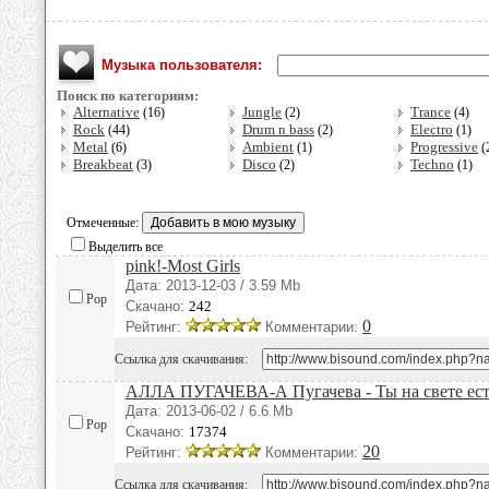
Музыка пользователя:
Поиск по категориям:
Alternative
Jungle
Trance
(16)
(2)
(4)
Rock
Drum n bass
Electro
(44)
(2)
(1)
Metal
Ambient
Progressive
(6)
(1)
(
Breakbeat
Disco
Techno
(3)
(2)
(1)
Отмеченные:
Выделить все
pink!-Most Girls
Дата: 2013-12-03 / 3.59 Mb
Pop
Скачано:
242
0
Рейтинг:
Комментарии:
Ссылка для скачивания:
АЛЛА ПУГАЧЕВА-А Пугачева - Ты на свете ес
Дата: 2013-06-02 / 6.6 Mb
Pop
Скачано:
17374
20
Рейтинг:
Комментарии:
Ссылка для скачивания: