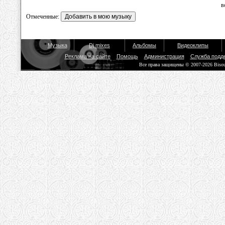
в
Отмеченные:
Музыка
Dj mixes
Альбомы
Видеоклипы
Реклама на сайте
Помощь
Администрация
Служба подд
Все права защищены © 2007-2026 Biso