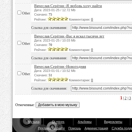
Вячеслав Серёгин -Я любовь хочу найти
Дата: 2023-01-25 / 12.72 Mb
Other
Скачано:
75
0
Рейтинг:
Комментарии:
Ссылка для скачивания:
Вячеслав Серёгин -Вас я искал тысячи лет
Дата: 2023-01-25 / 10.03 Mb
Other
Скачано:
70
0
Рейтинг:
Комментарии:
Ссылка для скачивания:
Вячеслав Серёгин -Новогодняя
Дата: 2023-01-01 / 10.52 Mb
Other
Скачано:
51
0
Рейтинг:
Комментарии:
Ссылка для скачивания:
1
2
3
|
|
Отмеченные:
Музыка
Dj mixes
Альбомы
Видеоклипы
Реклама на сайте
Помощь
Администрация
Служба подд