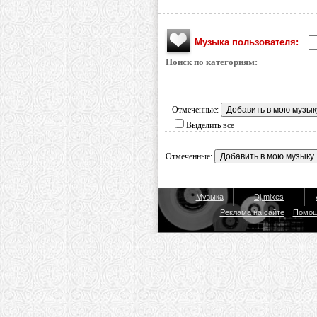
Музыка пользователя:
Поиск по категориям:
Отмеченные:
Выделить все
Отмеченные:
Музыка
Dj mixes
Реклама на сайте
Помо