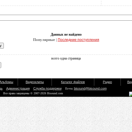
Данных не найдено
Популярные |
Последние поступления
всего одна страница
Альбомы
Видеоклипы
Каталог файлов
Радио
Ви
щь
Администрация
Служба поддержки
bisound@bisound.com
Почта:
Все права защищены © 2007-2026 Bisound.com