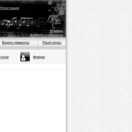
|
Регистрация
Помощь
Добавить в избранное
Видео приколы
Flash-игры
атели
Форум