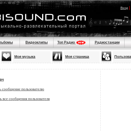
Вход
льбомы
Видеоклипы
Топ Радио
Радиостанции
Моя музыка
Моя страница
Пользов
ач
ь сообщение пользователю
ь все сообщения пользователя