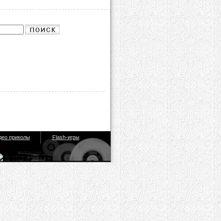
део приколы
Flash-игры