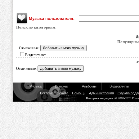
Музыка пользователя:
Поиск по категориям:
Д
Популярные
Отмеченные:
Выделить все
в
Отмеченные:
Музыка
Dj mixes
Альбомы
Видеоклипы
Реклама на сайте
Помощь
Администрация
Служба подд
Все права защищены © 2007-2026 Biso