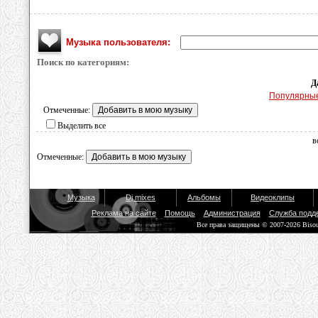
Музыка пользователя:
Поиск по категориям:
Д
Популярны
Отмеченные:
Выделить все
в
Отмеченные:
Музыка
Dj mixes
Альбомы
Видеоклипы
Реклама на сайте
Помощь
Администрация
Служба подд
Все права защищены © 2007-2026 Biso