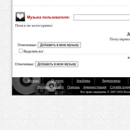
Музыка пользователя:
Поиск по категориям:
Д
Популярные
Отмеченные:
Выделить все
в
Отмеченные:
Музыка
Dj mixes
Альбомы
Видеоклипы
Реклама на сайте
Помощь
Администрация
Служба подд
Все права защищены © 2007-2026 Biso