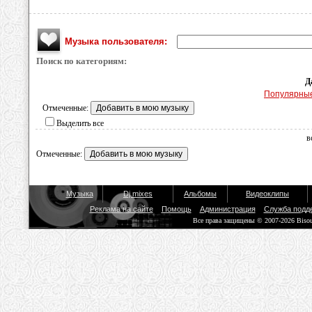
Музыка пользователя:
Поиск по категориям:
Д
Популярны
Отмеченные:
Выделить все
в
Отмеченные:
Музыка
Dj mixes
Альбомы
Видеоклипы
Реклама на сайте
Помощь
Администрация
Служба подд
Все права защищены © 2007-2026 Biso