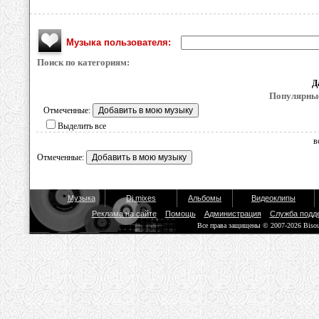
Музыка пользователя:
Поиск по категориям:
Д
Популярные
Отмеченные:
Выделить все
в
Отмеченные:
Музыка
Dj mixes
Альбомы
Видеоклипы
Реклама на сайте
Помощь
Администрация
Служба подд
Все права защищены © 2007-2026 Biso