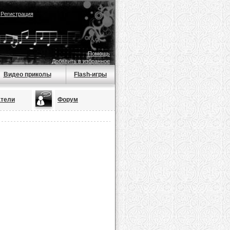
|
Регистрация
Помощь
Добавить в избранное
Видео приколы
Flash-игры
атели
Форум