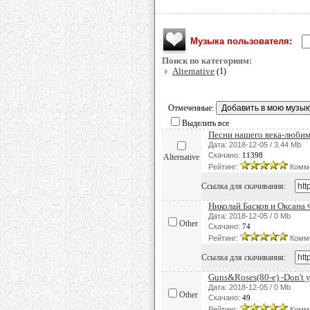
Музыка пользователя:
Поиск по категориям:
Alternative
(1)
Отмеченные:
Выделить все
Песни нашего века-любима
Дата: 2018-12-05 / 3.44 Mb
Скачано:
11398
Alternative
Рейтинг:
Комм
Ссылка для скачивания:
Николай Басков и Оксана
Дата: 2018-12-05 / 0 Mb
Other
Скачано:
74
Рейтинг:
Комм
Ссылка для скачивания:
Guns&Roses(80-е) -Don't y
Дата: 2018-12-05 / 0 Mb
Other
Скачано:
49
Рейтинг:
Комм