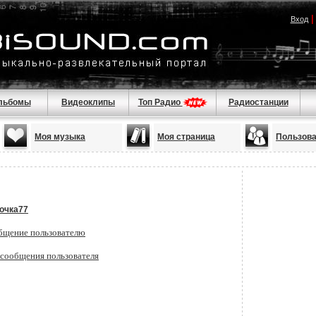
Вход
льбомы
Видеоклипы
Топ Радио
Радиостанции
Моя музыка
Моя страница
Пользов
очка77
бщение пользователю
 сообщения пользователя