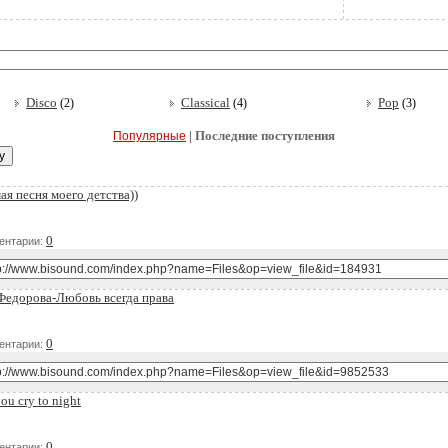
Disco
Classical
Pop
(2)
(4)
(3)
| Последние поступления
Популярные
я песня моего детства))
Д
0
ентарии:
 Федорова-Любовь всегда права
Д
0
ентарии:
ou cry to night
Д
0
ентарии: