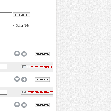
Other
(16)
обавлено
обавлено
обавлено