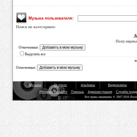
Музыка пользователя:
Поиск по категориям:
Д
Популярные
Отмеченные:
Выделить все
в
Отмеченные:
Музыка
Dj mixes
Альбомы
Видеоклипы
Реклама на сайте
Помощь
Администрация
Служба подд
Все права защищены © 2007-2026 Biso