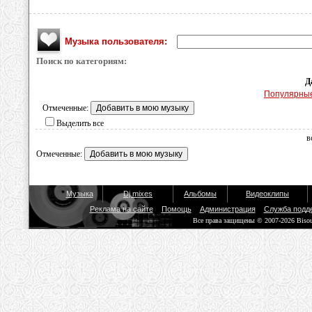
Музыка пользователя:
Поиск по категориям:
Д
Популярны
Отмеченные:
Выделить все
в
Отмеченные:
Музыка
Dj mixes
Альбомы
Видеоклипы
Реклама на сайте
Помощь
Администрация
Служба подд
Все права защищены © 2007-2026 Biso