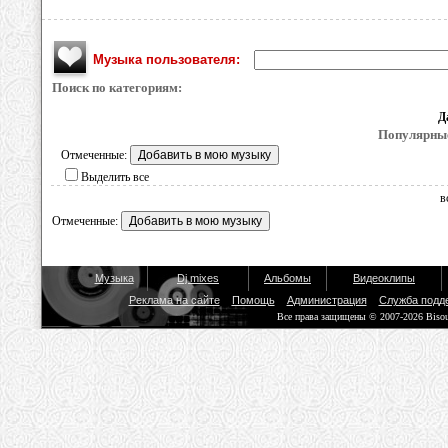
Музыка пользователя:
Поиск по категориям:
Д
Популярные
Отмеченные:
Выделить все
в
Отмеченные:
Музыка
Dj mixes
Альбомы
Видеоклипы
Реклама на сайте
Помощь
Администрация
Служба подд
Все права защищены © 2007-2026 Biso