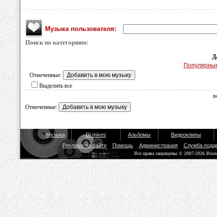
Музыка пользователя:
Поиск по категориям:
Д
Популярны
Отмеченные:
Выделить все
в
Отмеченные:
Музыка
Dj mixes
Альбомы
Видеоклипы
Реклама на сайте
Помощь
Администрация
Служба подд
Все права защищены © 2007-2026 Biso