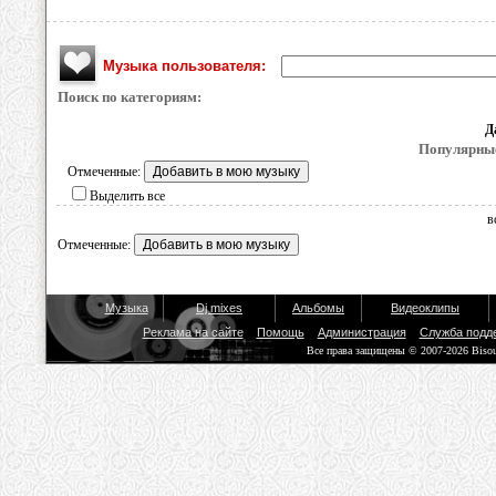
Музыка пользователя:
Поиск по категориям:
Д
Популярные
Отмеченные:
Выделить все
в
Отмеченные:
Музыка
Dj mixes
Альбомы
Видеоклипы
Реклама на сайте
Помощь
Администрация
Служба подд
Все права защищены © 2007-2026 Biso