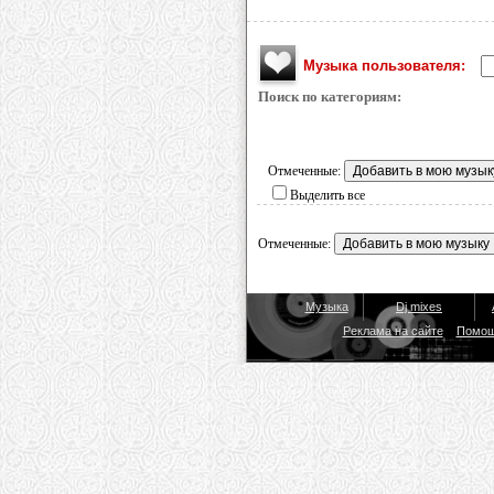
Музыка пользователя:
Поиск по категориям:
Отмеченные:
Выделить все
Отмеченные:
Музыка
Dj mixes
Реклама на сайте
Помо