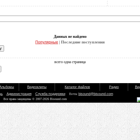
Данных не найдено
| Последние поступления
Популярные
всего одна страница
Альбомы
Видеоклипы
Каталог файлов
Радио
Ви
щь
Администрация
Служба поддержки
bisound@bisound.com
Почта:
Все права защищены © 2007-2026 Bisound.com