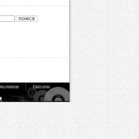
део приколы
Flash-игры