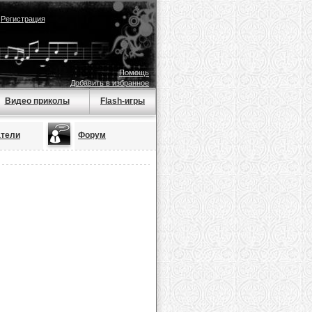
|
Регистрация
Помощь
Добавить в избранное
Видео приколы
Flash-игры
атели
Форум