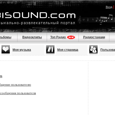
Вход
льбомы
Видеоклипы
Топ Радио
Радиостанции
Моя музыка
Моя страница
Пользов
am
бщение пользователю
 сообщения пользователя