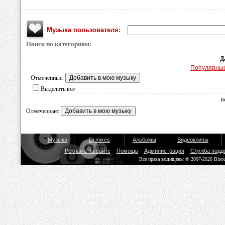
Музыка пользователя:
Поиск по категориям:
Д
Популярны
Отмеченные:
Выделить все
в
Отмеченные:
Музыка
Dj mixes
Альбомы
Видеоклипы
Реклама на сайте
Помощь
Администрация
Служба подд
Все права защищены © 2007-2026 Biso