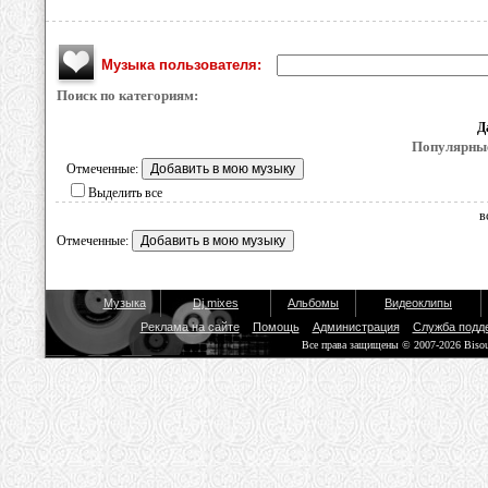
Музыка пользователя:
Поиск по категориям:
Д
Популярные
Отмеченные:
Выделить все
в
Отмеченные:
Музыка
Dj mixes
Альбомы
Видеоклипы
Реклама на сайте
Помощь
Администрация
Служба подд
Все права защищены © 2007-2026 Biso