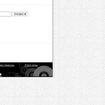
део приколы
Flash-игры