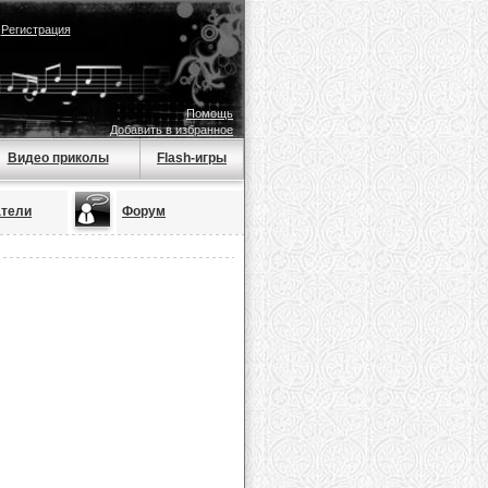
|
Регистрация
Помощь
Добавить в избранное
Видео приколы
Flash-игры
атели
Форум