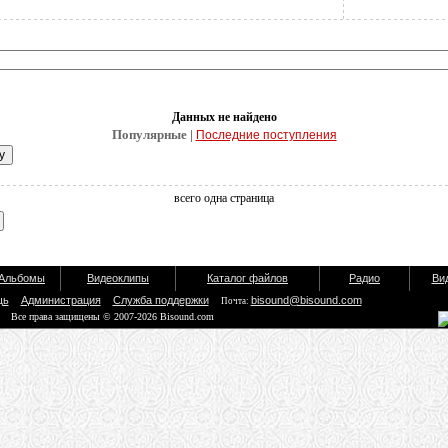
Данных не найдено
Популярные |
Последние поступления
всего одна страница
Альбомы
Видеоклипы
Каталог файлов
Радио
Ви
щь
Администрация
Служба поддержки
bisound@bisound.com
Почта:
Все права защищены © 2007-2026 Bisound.com