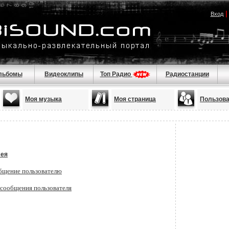
Вход
льбомы
Видеоклипы
Топ Радио
Радиостанции
Моя музыка
Моя страница
Пользов
лея
бщение пользователю
 сообщения пользователя