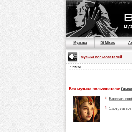
Музыка
Dj Mixes
А
Музыка пользователей
назад
Вся музыка пользователя:
Гама
Написать соо
Смотреть все