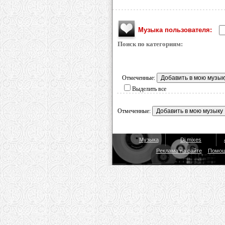
Музыка пользователя:
Поиск по категориям:
Отмеченные:
Выделить все
Отмеченные:
Музыка
Dj mixes
Реклама на сайте
Помо