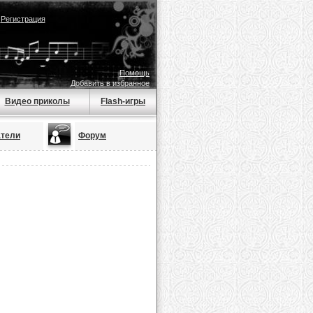
|
Регистрация
Помощь
Добавить в избранное
Видео приколы
Flash-игры
атели
Форум