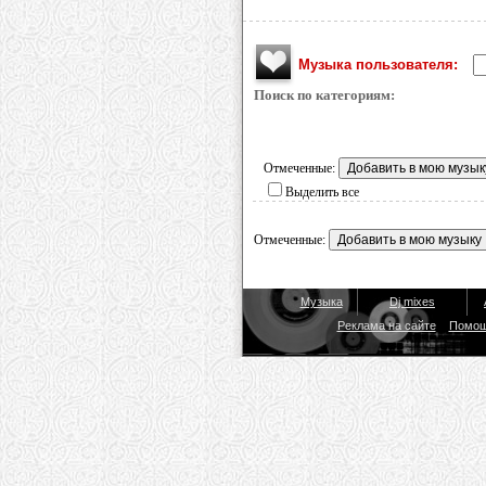
Музыка пользователя:
Поиск по категориям:
Отмеченные:
Выделить все
Отмеченные:
Музыка
Dj mixes
Реклама на сайте
Помо