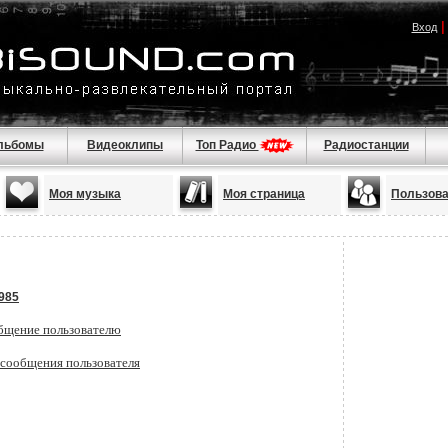
Вход
льбомы
Видеоклипы
Топ Радио
Радиостанции
Моя музыка
Моя страница
Пользов
a985
бщение пользователю
 сообщения пользователя