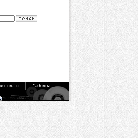
део приколы
Flash-игры