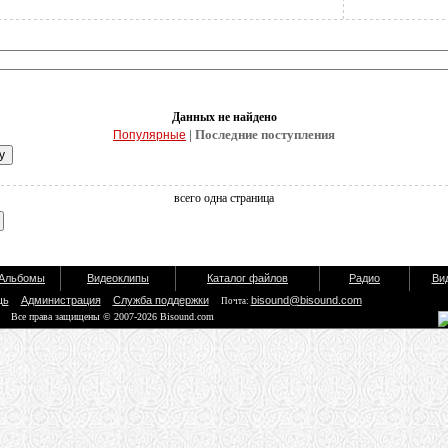
Данных не найдено
| Последние поступления
Популярные
всего одна страница
Альбомы
Видеоклипы
Каталог файлов
Радио
Ви
щь
Администрация
Служба поддержки
bisound@bisound.com
Почта:
Все права защищены © 2007-2026 Bisound.com