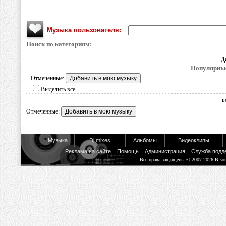
Музыка пользователя:
Поиск по категориям:
Д
Популярные
Отмеченные:
Выделить все
в
Отмеченные:
Музыка
Dj mixes
Альбомы
Видеоклипы
Реклама на сайте
Помощь
Администрация
Служба подд
Все права защищены © 2007-2026 Biso