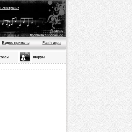
|
Регистрация
Помощь
Добавить в избранное
Видео приколы
Flash-игры
атели
Форум