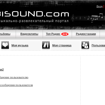
Вход
льбомы
Видеоклипы
Топ Радио
Радиостанции
Моя музыка
Моя страница
Пользов
na2
бщение пользователю
 сообщения пользователя