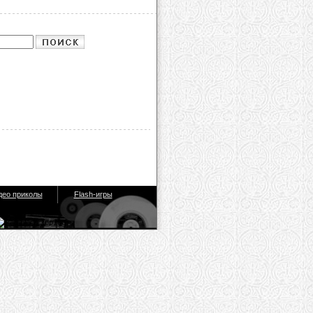
део приколы
Flash-игры