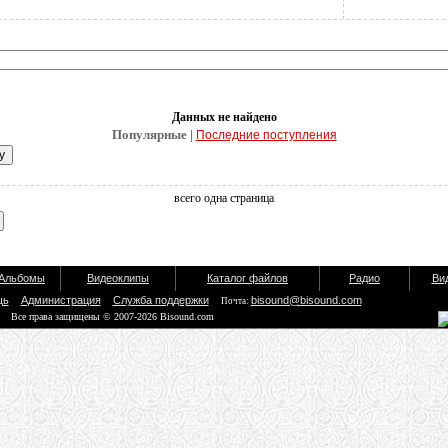
Данных не найдено
Популярные |
Последние поступления
всего одна страница
Альбомы
Видеоклипы
Каталог файлов
Радио
Ви
щь
Администрация
Служба поддержки
bisound@bisound.com
Почта:
Все права защищены © 2007-2026 Bisound.com