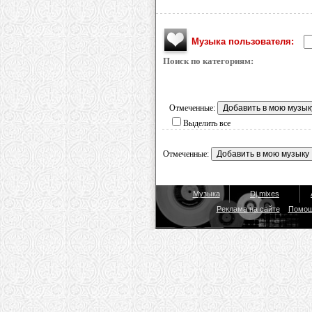
Музыка пользователя:
Поиск по категориям:
Отмеченные:
Выделить все
Отмеченные:
Музыка
Dj mixes
Реклама на сайте
Помо