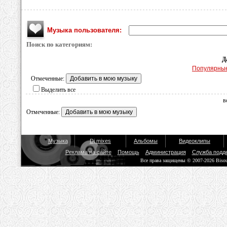
Музыка пользователя:
Поиск по категориям:
Д
Популярны
Отмеченные:
Выделить все
в
Отмеченные:
Музыка
Dj mixes
Альбомы
Видеоклипы
Реклама на сайте
Помощь
Администрация
Служба подд
Все права защищены © 2007-2026 Biso