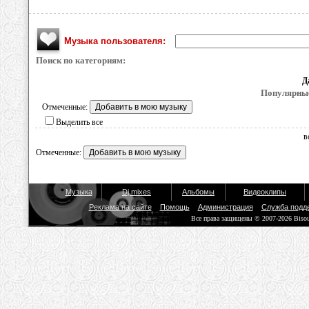
Музыка пользователя:
Поиск по категориям:
Д
Популярные
Отмеченные:
Выделить все
в
Отмеченные:
Музыка
Dj mixes
Альбомы
Видеоклипы
Реклама на сайте
Помощь
Администрация
Служба подд
Все права защищены © 2007-2026 Biso