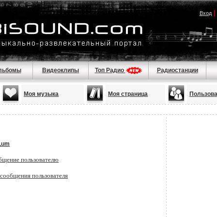
Вход
льбомы
Видеоклипы
Топ Радио
Радиостанции
Моя музыка
Моя страница
Пользов
 Lum
бщение пользователю
 сообщения пользователя