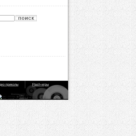
део приколы
Flash-игры