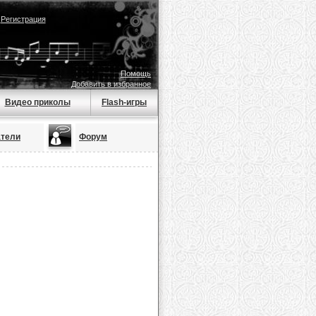
|
Регистрация
Помощь
Добавить в избранное
Видео приколы
Flash-игры
атели
Форум