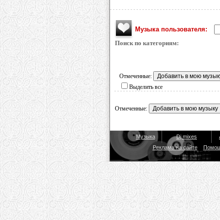
Музыка пользователя:
Поиск по категориям:
Отмеченные:
Выделить все
Отмеченные:
Музыка
Dj mixes
Реклама на сайте
Помо