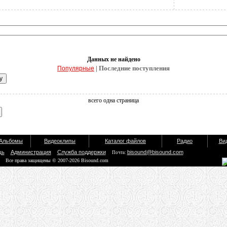
Данных не найдено
| Последние поступления
Популярные
всего одна страница
Альбомы
Видеоклипы
Каталог файлов
Радио
Ви
щь
Администрация
Служба поддержки
bisound@bisound.com
Почта:
Все права защищены © 2007-2026 Bisound.com