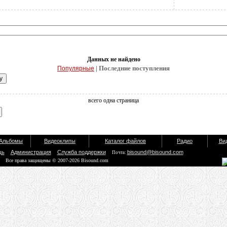
Данных не найдено
| Последние поступления
Популярные
всего одна страница
Альбомы
Видеоклипы
Каталог файлов
Радио
Ви
щь
Администрация
Служба поддержки
bisound@bisound.com
Почта:
Все права защищены © 2007-2026 Bisound.com