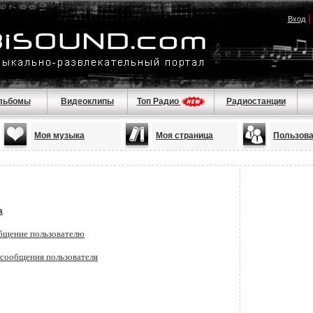
Вход
льбомы
Видеоклипы
Топ Радио
Радиостанции
Моя музыка
Моя страница
Пользов
a
бщение пользователю
 сообщения пользователя