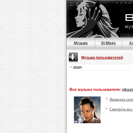
Музыка
Dj Mixes
А
Музыка пользователей
назад
Вся музыка пользователя:
nikosi
Написать соо
Смотреть все