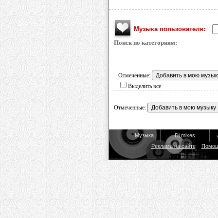
Музыка пользователя:
Поиск по категориям:
Отмеченные:
Выделить все
Отмеченные:
Музыка
Dj mixes
Реклама на сайте
Помо