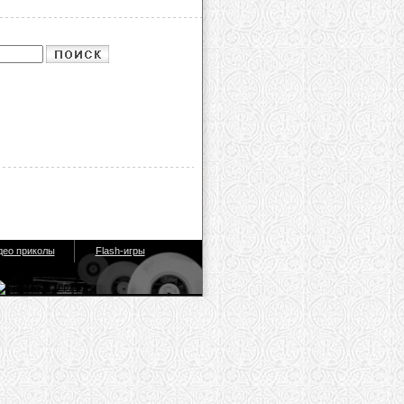
део приколы
Flash-игры