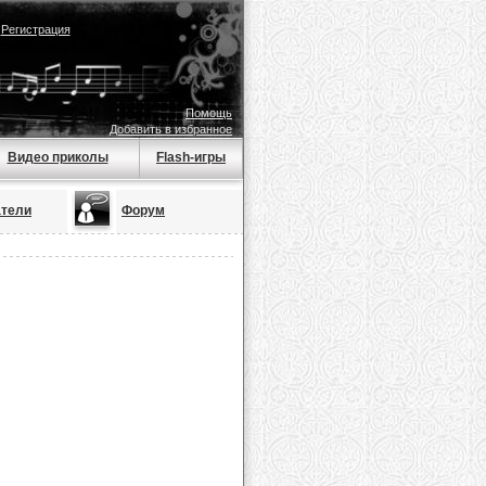
|
Регистрация
Помощь
Добавить в избранное
Видео приколы
Flash-игры
атели
Форум