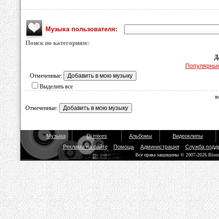
Музыка пользователя:
Поиск по категориям:
Д
Популярны
Отмеченные:
Выделить все
в
Отмеченные:
Музыка
Dj mixes
Альбомы
Видеоклипы
Реклама на сайте
Помощь
Администрация
Служба подд
Все права защищены © 2007-2026 Biso