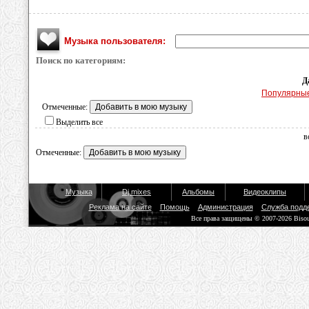
Музыка пользователя:
Поиск по категориям:
Д
Популярны
Отмеченные:
Выделить все
в
Отмеченные:
Музыка
Dj mixes
Альбомы
Видеоклипы
Реклама на сайте
Помощь
Администрация
Служба подд
Все права защищены © 2007-2026 Biso