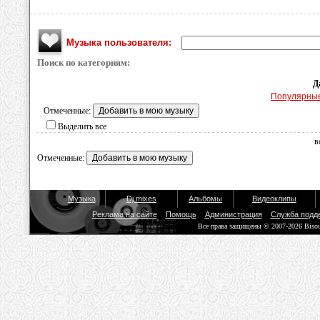
Музыка пользователя:
Поиск по категориям:
Д
Популярны
Отмеченные:
Выделить все
в
Отмеченные:
Музыка
Dj mixes
Альбомы
Видеоклипы
Реклама на сайте
Помощь
Администрация
Служба подд
Все права защищены © 2007-2026 Biso